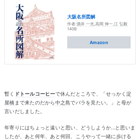
大阪名所図解
作者:
酒井 一光
,
高岡 伸一
,
江 弘毅
140B
Amazon
暫く
ドトールコーヒー
で休んだところで、「せっかく
淀
屋橋
まで来たのだから
中之島
でバラを見たい。」と母が
言いだしました。
年寄りにはちょっと遠いと思い、どうしようか...と思いま
したが、あと何年、あと何回、こうやって一緒に歩ける