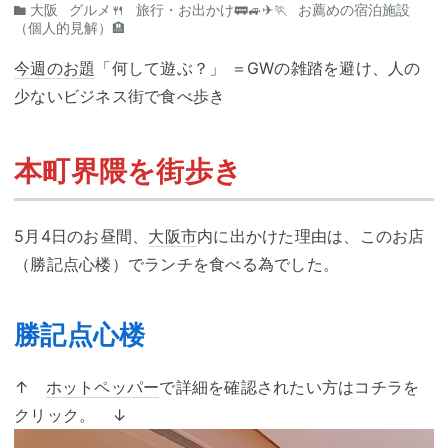
大阪
グルメ🍴
旅行・お出かけ🚃🚙✈🏃
お薦めの宿泊施設
（個人的見解）🏨
今週のお題
「何して遊ぶ？」 ＝GWの雑踏を避け、人の
少ないビジネス街で食べ歩き
本町界隈を街歩き
5月4日のお昼間、
大阪市
内に出かけた理由は、このお店
（勝記点心楼）でランチを食べる為でした。
勝記点心楼
↑
ホットペッパー
で詳細を確認されたい方はコチラを
クリック。 ↓