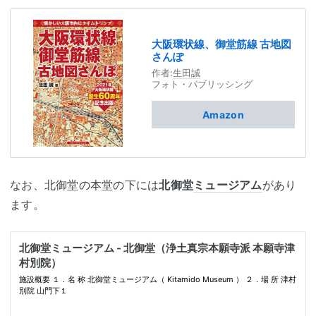
大阪環状線、御堂筋線 古地図
さんぽ
作者:
生田誠
フォト・パブリッシング
Amazon
なお、北御堂の本堂の下には
北御堂
ミュージアム
があり
ます。