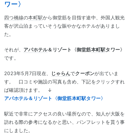
ワー〉
四つ橋線
の
本町駅
から御堂筋を目指す途中、外国人観光
客が沢山泊まっていそうな賑やかなホテルがありまし
た。
それが、
アパホテル
＆リゾート〈御堂筋
本町駅
タワー〉
です。
2023年5月7日現在、
じゃらん
で
クーポン
が出ていま
す。 口コミや施設の写真も含め、下記をクリックすれ
ば確認頂けます。 ↓
アパホテル＆リゾート〈御堂筋本町駅タワー〉
駅近で非常にアクセスの良い場所なので、知人が大阪を
訪れる際の参考になるかと思い、パンフレットを貰う事
にしました。