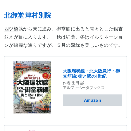
北御堂 津村別院
四ツ橋
筋から東に進み、御堂筋に出ると青々とした銀杏
並木が目に入ります。 秋は紅葉、冬はイルミネーショ
ンが綺麗な通りですが、５月の深緑も美しいものです。
大阪環状線・北大阪急行・御
堂筋線: 街と駅の1世紀
作者:
生田 誠
アルファベータブックス
Amazon