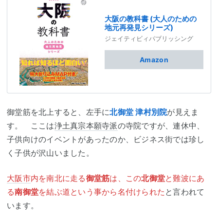
大阪の教科書 (大人のための
地元再発見シリーズ)
ジェイティビィパブリッシング
Amazon
御堂筋を北上すると、左手に
北御堂 津村別院
が見えま
す。 ここは
浄土真宗
本願寺派
の寺院ですが、連休中、
子供向けのイベントがあったのか、ビジネス街では珍し
く子供が沢山いました。
大阪市
内を南北に走る
御堂筋
は、この
北御堂
と難波にあ
る
南御堂
を結ぶ道という事から名付けられた
と言われて
います。