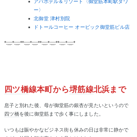
アパホテル＆リゾート〈御堂筋本町駅タワ
ー〉
北御堂 津村別院
ドトールコーヒー オービック御堂筋ビル店
*:;;;:*:;;;:**:;;;:*:;;;:**:;;;:*:;;;:**:;;;:*:;;;:*
四ツ橋
線本町から
堺筋線
北浜まで
息子と別れた後、母が御堂筋の銀杏が見たいというので
四ツ橋
を後に御堂筋まで歩く事にしました。
いつもは賑やかなビジネス街も休みの日は非常に静かで