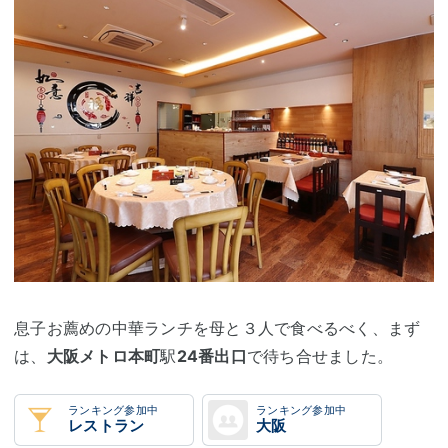
息子お薦めの中華ランチを母と３人で食べるべく、まず
は、
大阪メトロ
本町
駅
24番出口
で待ち合せました。
ランキング参加中
ランキング参加中
レストラン
大阪