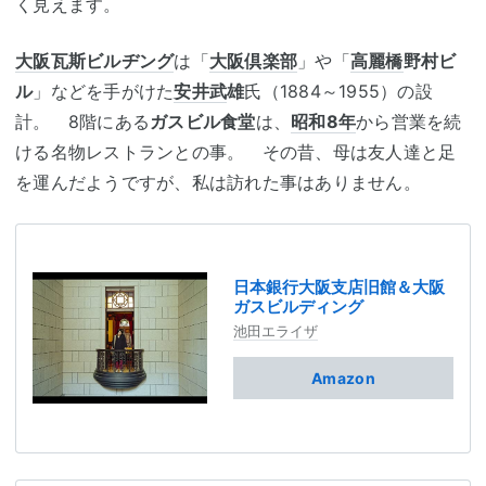
く見えます。
大阪瓦斯
ビルヂング
は「
大阪倶楽部
」や「
高麗橋
野村ビ
ル
」などを手がけた
安井武
雄
氏（1884～1955）の設
計。 8階にある
ガスビル食堂
は、
昭和8年
から営業を続
ける名物レストランとの事。 その昔、母は友人達と足
を運んだようですが、私は訪れた事はありません。
日本銀行大阪支店旧館＆大阪
ガスビルディング
池田エライザ
Amazon