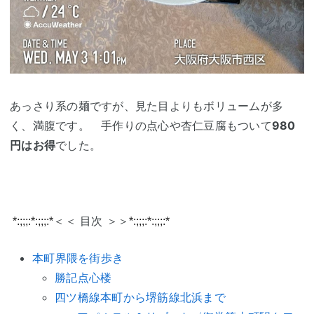
あっさり系の麺ですが、見た目よりもボリュームが多
く、満腹です。 手作りの点心や杏仁豆腐もついて
980
円はお得
でした。
＜＜ 目次 ＞＞
*:;;;:*:;;;:*
*:;;;:*:;;;:*
本町界隈を街歩き
勝記点心楼
四ツ橋線本町から堺筋線北浜まで