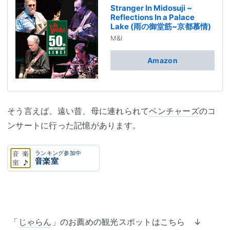
Stranger In Midosuji ~
Reflections In a Palace
Lake (雨の御堂筋~京都慕情)
M&I
Amazon
そう言えば、遠い昔、母に連れられて
ベンチャーズ
のコ
ンサートに行った記憶があります。
ランキング参加中
音楽室
「
じゃらん
」のお薦めの観光スポットはこちら ↓